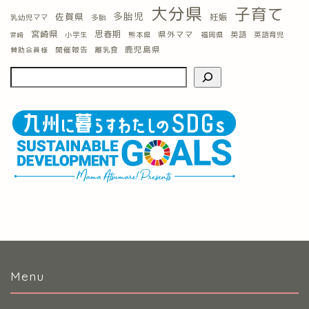
大分県
子育て
多胎児
佐賀県
妊娠
乳幼児ママ
多胎
宮崎県
思春期
県外ママ
英語
小学生
熊本県
福岡県
英語育児
宮崎
鹿児島県
開催報告
離乳食
賛助会員様
Menu