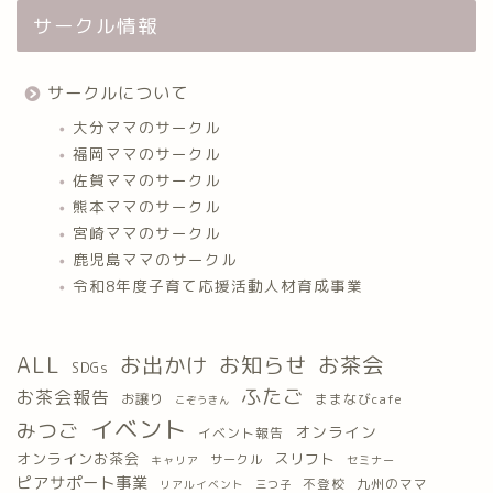
サークル情報
サークルについて
大分ママのサークル
福岡ママのサークル
佐賀ママのサークル
熊本ママのサークル
宮崎ママのサークル
鹿児島ママのサークル
令和8年度子育て応援活動人材育成事業
ALL
お出かけ
お知らせ
お茶会
SDGs
ふたご
お茶会報告
お譲り
ままなびcafe
こぞうきん
イベント
みつご
オンライン
イベント報告
オンラインお茶会
スリフト
サークル
キャリア
セミナー
ピアサポート事業
九州のママ
不登校
三つ子
リアルイベント