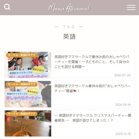
― TAG ―
英語
サークル：英語好きママ
英語好きママサークルで夏休み前のおしゃべりパ
ーティーを開催！～子どものこと、そして自分の
ことも話せる時間～
2026-07-20
サークル：英語好きママ
英語好きママサークル夏休み前の”おしゃべりパー
ティー”開催
！
2026-06-18
サークル：英語好きママ
― 英語好きママサークル クリスマスパーティー開
催報告 ― 英語が話せてしまった！？
2025-12-18