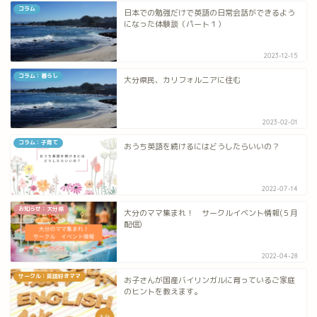
コラム
日本での勉強だけで英語の日常会話ができるよう
になった体験談（パート１）
2023-12-15
コラム：暮らし
大分県民、カリフォルニアに住む
2023-02-01
コラム：子育て
おうち英語を続けるにはどうしたらいいの？
2022-07-14
お知らせ：大分県
大分のママ集まれ！ サークルイベント情報(５月
配信)
2022-04-28
サークル：英語好きママ
お子さんが国産バイリンガルに育っているご家庭
のヒントを教えます。