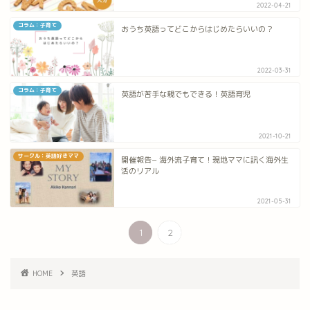
2022-04-21
コラム：子育て
おうち英語ってどこからはじめたらいいの？
2022-03-31
コラム：子育て
英語が苦手な親でもできる！英語育児
2021-10-21
サークル：英語好きママ
開催報告− 海外流子育て！現地ママに訊く海外生
活のリアル
2021-05-31
1
2
HOME
英語