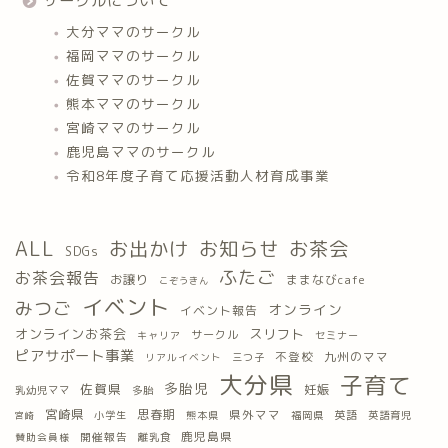
サークルについて
大分ママのサークル
福岡ママのサークル
佐賀ママのサークル
熊本ママのサークル
宮崎ママのサークル
鹿児島ママのサークル
令和8年度子育て応援活動人材育成事業
ALL
お出かけ
お知らせ
お茶会
SDGs
ふたご
お茶会報告
お譲り
ままなびcafe
こぞうきん
イベント
みつご
オンライン
イベント報告
オンラインお茶会
スリフト
サークル
キャリア
セミナー
ピアサポート事業
九州のママ
不登校
三つ子
リアルイベント
大分県
子育て
多胎児
佐賀県
妊娠
乳幼児ママ
多胎
宮崎県
思春期
県外ママ
英語
小学生
熊本県
福岡県
英語育児
宮崎
鹿児島県
開催報告
離乳食
賛助会員様