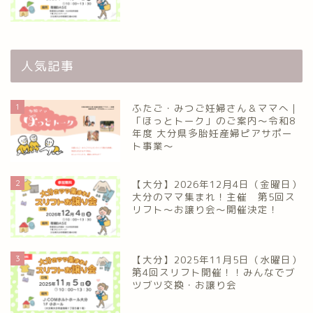
人気記事
1
ふたご・みつご妊婦さん＆ママへ｜
「ほっとトーク」のご案内～令和8
年度 大分県多胎妊産婦ピアサポー
ト事業～
2
【大分】2026年12月4日（金曜日）
大分のママ集まれ！主催 第5回ス
リフト〜お譲り会〜開催決定！
3
【大分】2025年11月5日（水曜日）
第4回スリフト開催！！みんなでブ
ツブツ交換・お譲り会