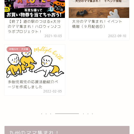
【終了】道の駅のつはる×大分
大分のママ集まれ！イベント
のママ集まれ！ハロウィン♪コ
情報（９月配信①）
ラボプロジェクト！
2021-10-03
2022-09-10
お知らせ：大分県
多胎児育児の応援活動紹介ペ
ージを作成しました
2022-02-05
九州のママ集まれ！